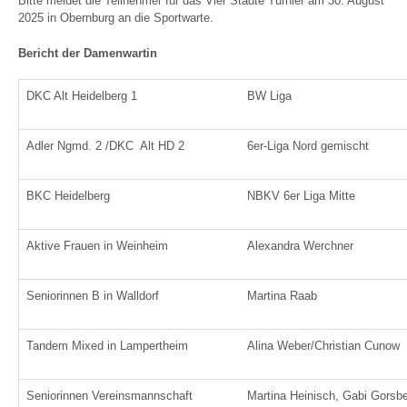
Bitte meldet die Teilnehmer für das Vier Städte Turnier am 30. August
2025 in Obernburg an die Sportwarte.
Bericht der Damenwartin
DKC Alt Heidelberg 1
BW Liga
Adler Ngmd. 2 /DKC Alt HD 2
6er-Liga Nord gemischt
BKC Heidelberg
NBKV 6er Liga Mitte
Aktive Frauen in Weinheim
Alexandra Werchner
Seniorinnen B in Walldorf
Martina Raab
Tandem Mixed in Lampertheim
Alina Weber/Christian Cunow
Seniorinnen Vereinsmannschaft
Martina Heinisch, Gabi Gorsbe